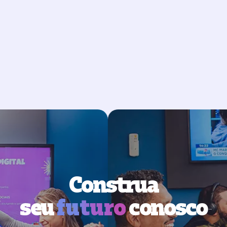
Construa
seu
futuro
conosco