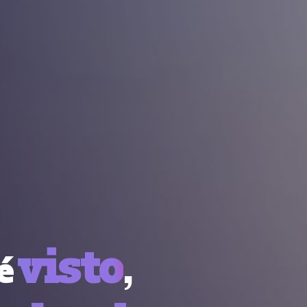
visto
é
,