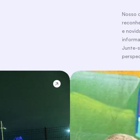
Nosso o
reconhe
e novid
inform
Junte-s
perspec