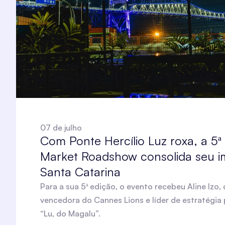
07 de julho
Com Ponte Hercílio Luz roxa, a 5ª
Market Roadshow consolida seu 
Santa Catarina
Para a sua 5ª edição, o evento recebeu Aline Izo,
vencedora do Cannes Lions e líder de estratégia
“Lu, do Magalu”.