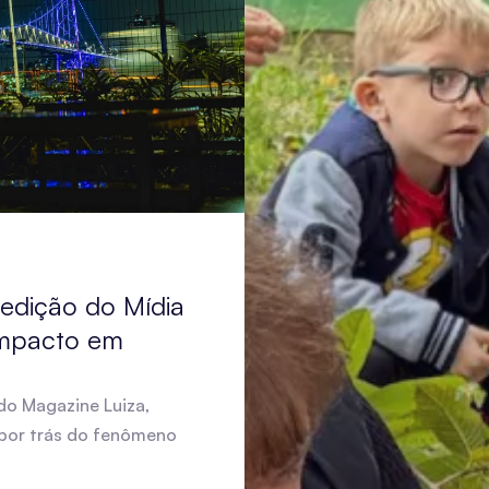
 edição do Mídia
impacto em
 do Magazine Luiza,
 por trás do fenômeno